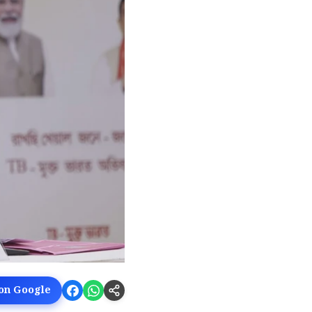
 on Google