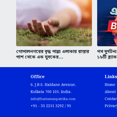
গোপালনগরের বৃদ্ধ পাল্লা এলাকায় রাস্তার
পথ দুর্ঘট
পাশ থেকে এক যুবকের...
১৮টি ব্ল্য
Office
Links
6, J.B.S. Haldane Avenue,
Home
Kolkata 700 105, India.
About
Contac
info@bartamanpatrika.com
+91 - 33 2251 3292 / 93
Privac