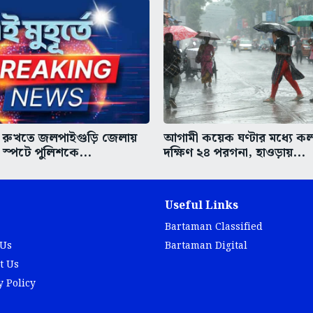
না রুখতে জলপাইগুড়ি জেলায়
আগামী কয়েক ঘণ্টার মধ্যে ক
াক স্পটে পুলিশকে...
দক্ষিণ ২৪ পরগনা, হাওড়ায়...
Useful Links
Bartaman Classified
 Us
Bartaman Digital
t Us
y Policy