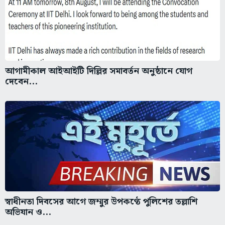
আগামীকাল আইআইটি দিল্লির সমাবর্তন অনুষ্ঠানে যোগ
দেবেন...
স্বাধীনতা দিবসের আগে জম্মুর উপকণ্ঠে পুলিশের তল্লাশি
অভিযান ও...