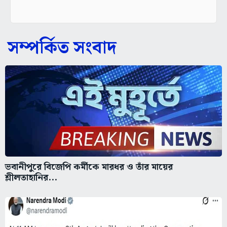
সম্পর্কিত সংবাদ
ভবানীপুরে বিজেপি কর্মীকে মারধর ও তাঁর মায়ের
শ্লীলতাহানির...