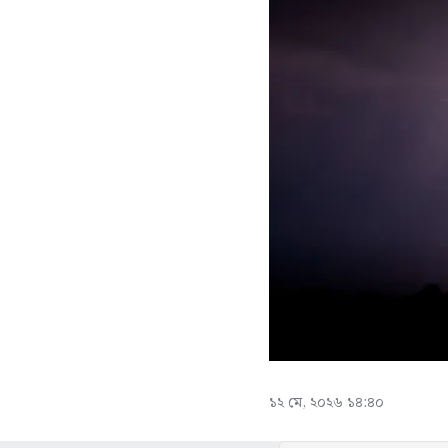
১২ মে, ২০২৬ ১৪:৪০