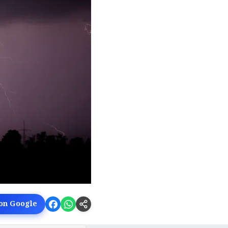
 on Google