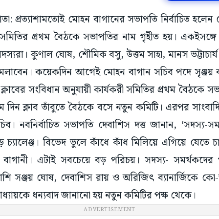
াতা: প্রত্যাশামতোই মোহন বাগানের সভাপতি নির্বাচিত হলেন
রী সমিতির প্রথম বৈঠকে সভাপতির নাম গৃহীত হয়। একইসঙ্
্যরা। কুণাল ঘোষ, শৌমিক বসু, উত্তম সাহা, মানস ভট্টাচার্
ব সামলাবেন। কয়েকদিন আগেই মোহন বাগান সচিব পদে সৃঞ্জয় বসু
ীন ক্লাবের সংবিধান অনুযায়ী কার্যকরী সমিতির প্রথম বৈঠকে 
থম দিন ক্লাব তাঁবুতে বৈঠকে বসে নতুন কমিটি। এরপর সাংব
ব। নবনির্বাচিত সভাপতি দেবাশিস দত্ত জানান, ‘সদস্য-সমর্
চ্যালেঞ্জ। বিভেদ ভুলে কাঁধে কাঁধ মিলিয়ে এগিয়ে যেতে চা
হন বাগানী। এটাই সবচেয়ে বড় পরিচয়। সদস্য- সমর্থকদে
পাশি সঞ্জয় ঘোষ, দেবাশিস রায় ও অরিজিৎ ব্যানার্জিকে কে
্যোপাধ্যায়কে ধন্যবাদ জানানো হয় নতুন কমিটির পক্ষ থেকে।
ADVERTISEMENT