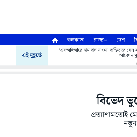
কলকাতা
রাজ্য
দেশ
ব
‘এসআইআরে নাম বাদ যাওয়া ব্যক্তিদের যেন সরক
এই মুহূর্তে
আবেদন মুর
বিভেদ ভু
প্রত্যাশামতোই ম
নতুন