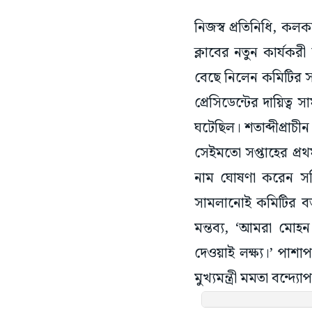
নিজস্ব প্রতিনিধি, কলক
ক্লাবের নতুন কার্যক
বেছে নিলেন কমিটির সদস
প্রেসিডেন্টের দায়িত্
ঘটেছিল। শতাব্দীপ্রাচ
সেইমতো সপ্তাহের প্র
নাম ঘোষণা করেন সচি
সামলানোই কমিটির বড় 
মন্তব্য, ‘আমরা মো
দেওয়াই লক্ষ্য।’ পাশা
মুখ্যমন্ত্রী মমতা বন্দ