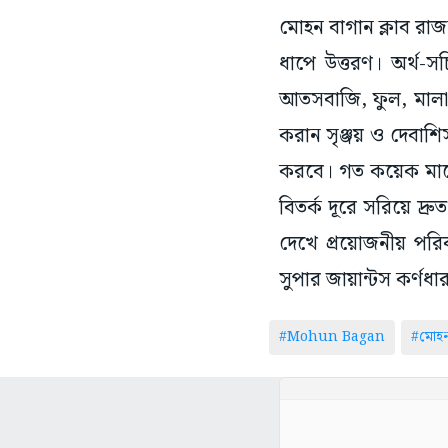
মোহন বাগান ক্লাব রা
ধাপে উত্তরণ। অর্থ-স
আতসবাজি, ফুল, মালা, 
করান সৃঞ্জয় ও দেবাশিস
করবে। গত কয়েক মাসের 
বিতর্ক দূরে সরিয়ে দ্
দেখে প্রয়োজনীয় পরি
সুপার জায়ান্টস কর্ণধা
#Mohun Bagan
#মোহন