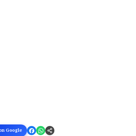
 on Google