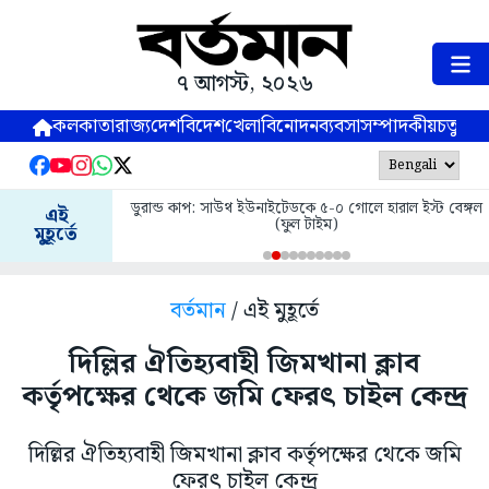
৭ আগস্ট, ২০২৬
কলকাতা
রাজ্য
দেশ
বিদেশ
খেলা
বিনোদন
ব্যবসা
সম্পাদকীয়
চতুষ্পর্ণ
ডুরান্ড কাপ: সাউথ ইউনাইটেডকে ৫-০ গোলে হারাল ইস্ট বেঙ্গল
এই
(ফুল টাইম)
মুহূর্তে
বর্তমান
/ এই মুহূর্তে
দিল্লির ঐতিহ্যবাহী জিমখানা ক্লাব
কর্তৃপক্ষের থেকে জমি ফেরৎ চাইল কেন্দ্র
দিল্লির ঐতিহ্যবাহী জিমখানা ক্লাব কর্তৃপক্ষের থেকে জমি
ফেরৎ চাইল কেন্দ্র