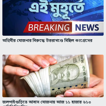
অগ্নিবীর যোজনার বিরুদ্ধে উত্তরাখণ্ডে মিছিল কংগ্রেসের
জলপাইগুড়িতে আবাস যোজনায় আজ ১১ হাজার ৬১৩