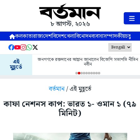
৮ আগস্ট, ২০২৬
কলকাতা
রাজ্য
দেশ
বিদেশ
খেলা
বিনোদন
ব্যবসা
সম্পাদকীয়
চতুষ্পর্ণ
জনগণকে রক্তদানের আহ্বান জানালেন বিজেপি সভাপতি নীতিন
এই
নবীন
মুহূর্তে
বর্তমান
/ এই মুহূর্তে
কাফা নেশনস কাপ: ভারত ১- ওমান ১ (৭৯
মিনিট)