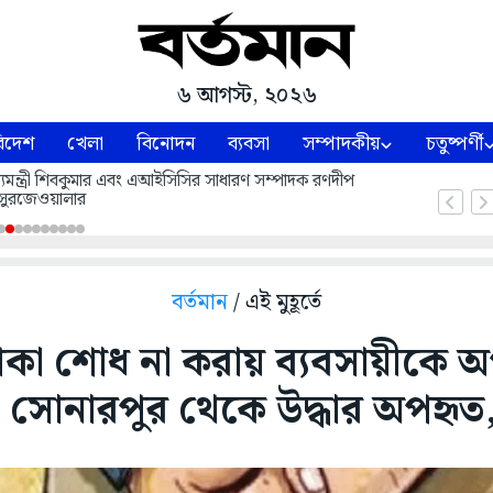
৬ আগস্ট, ২০২৬
িদেশ
খেলা
বিনোদন
ব্যবসা
সম্পাদকীয়
চতুষ্পর্ণী
 মুখ্যমন্ত্রী শিবকুমার এবং এআইসিসির সাধারণ সম্পাদক রণদীপ
সুরজেওয়ালার
বর্তমান
/ এই মুহূর্তে
াকা শোধ না করায় ব্যবসায়ীকে
োনারপুর থেকে উদ্ধার অপহৃত, গ