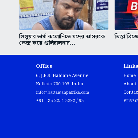
লিলুয়ার ভার্মা কলোনিতে মদের আসরকে
তিস্তা ব্র
কেন্দ্র করে গুলিচালনার...
Office
Links
6, J.B.S. Haldane Avenue,
Home
Kolkata 700 105, India.
About
Contac
info@bartamanpatrika.com
+91 - 33 2251 3292 / 93
Privac