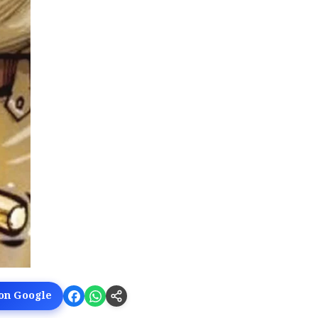
 on Google