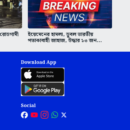
ল রোডগামী
ইয়েমেনের হামলা, ডুবল ভারতীয়
পতাকাবাহী জাহাজ, উদ্ধার ১৩ জন...
Download App
Social