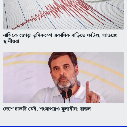
নাসিকে জোড়া ভূমিকম্পে একাধিক বাড়িতে ফাটল, আতঙ্কে
স্থানীয়রা
দেশে চাকরি নেই, শংসাপত্রও মূল্যহীন: রাহুল