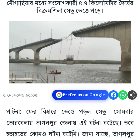
নৌগাছিয়ার মধ্যে সংযোগকারী ৪.৭ কিলোমিটার দৈর্ঘের
বিক্রমশিলা সেতু ভেঙে পড়ে।
৫ মে, ২০২৬ ১৫:০৫
Prefer us on Google
পাটনা: ফের বিহারে ভেঙে পড়ল সেতু। সোমবার
ভোরবেলায় ভাগলপুর জেলায় এই ঘটনা ঘটেছে। তবে
হতাহতের কোনও ঘটনা ঘটেনি। জানা যাচ্ছে, ভাগলপুর