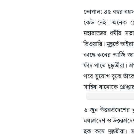
ভোপাল: ৪৫ বছর বয়স। 
কেউ নেই। অনেক চেষ্
মহারাজের ধর্মীয় সভ
তিওয়ারি। মুহূর্তে ভা
কাছে কনের আর্জি জান
ফাঁদ পাতে দুষ্কৃতীরা
পরে সুযোগ বুঝে তাঁকে
সাহিবা বানোকে গ্রেপ্
৬ জুন উত্তরপ্রদেশের
মধ্যপ্রদেশ ও উত্তরপ্র
ছক কষে দৃষ্কৃতীরা।