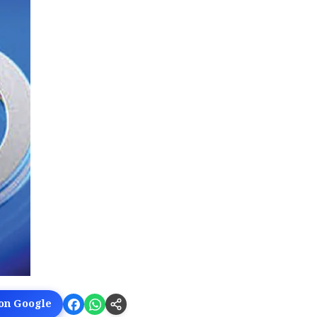
 on Google