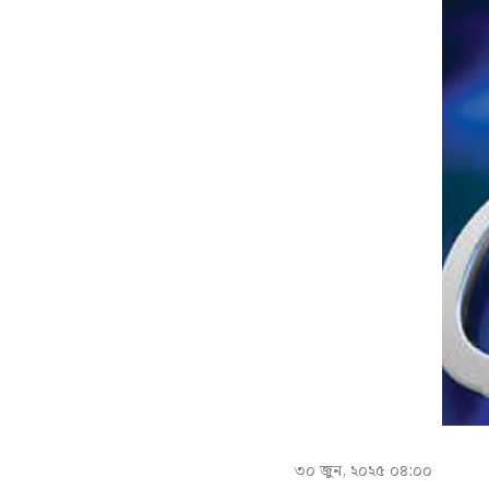
৩০ জুন, ২০২৫ ০৪:০০