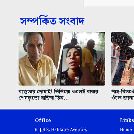
সম্পর্কিত সংবাদ
ব্যস্ততার দোহাই! ভিডিয়ো কলেই বাবার
শাহ-বিতর্ক
শেষকৃত্যে হাজির তিন...
ওঁকে জানা
Office
Links
6, J.B.S. Haldane Avenue,
Home