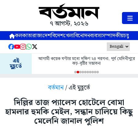
৭ আগস্ট, ২০২৬
কলকাতা
রাজ্য
দেশ
বিদেশ
খেলা
বিনোদন
ব্যবসা
সম্পাদকীয়
চতুষ্পর্ণ
আগামী কয়েক ঘণ্টার মধ্যে দক্ষিণ ২৪ পরগনা, পূর্ব মেদিনীপুরে
এই
ঝড়-বৃষ্টির সম্ভাবনা
মুহূর্তে
বর্তমান
/ এই মুহূর্তে
দিল্লির তাজ প্যালেস হোটেলে বোমা
হামলার হুমকি মেইল, সন্ধান চালিয়ে কিছু
মেলেনি জানাল পুলিশ