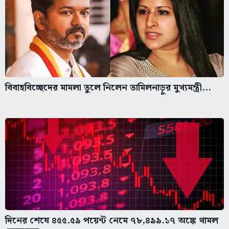
বিবাহবিচ্ছেদের মামলা তুলে নিলেন তামিলনাড়ুর মুখ্যমন্ত্রী...
দিনের শেষে ৪৫৫.৫৯ পয়েন্ট নেমে ৭৮,৪৯৯.১৭ অঙ্কে থামল