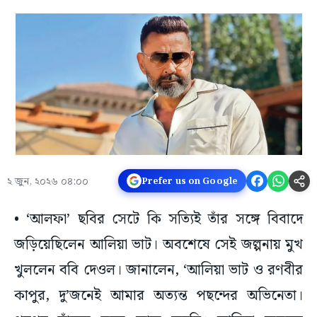
২ জুন, ২০২৬ ০৪:০০
Prefer us on Google
• ‘আলফা’ ছবির সেটে কি সত্যিই তাঁর সঙ্গে বিবাদে
জড়িয়েছিলেন আলিয়া ভাট। অবশেষে সেই জল্পনায় মুখ
খুললেন ববি দেওল। জানালেন, ‘আলিয়া ভাট ও রণবীর
কাপুর, দু’জনেই আমার অত্যন্ত পছন্দের অভিনেতা।