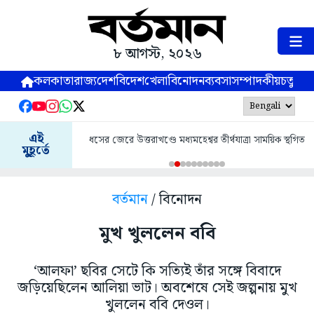
৮ আগস্ট, ২০২৬
কলকাতা
রাজ্য
দেশ
বিদেশ
খেলা
বিনোদন
ব্যবসা
সম্পাদকীয়
চতুষ্পর্ণ
এই
ধসের জেরে উত্তরাখণ্ডে মধ্যমহেশ্বর তীর্থযাত্রা সাময়িক স্থগিত
মুহূর্তে
বর্তমান
/ বিনোদন
মুখ খুললেন ববি
‘আলফা’ ছবির সেটে কি সত্যিই তাঁর সঙ্গে বিবাদে
জড়িয়েছিলেন আলিয়া ভাট। অবশেষে সেই জল্পনায় মুখ
খুললেন ববি দেওল।