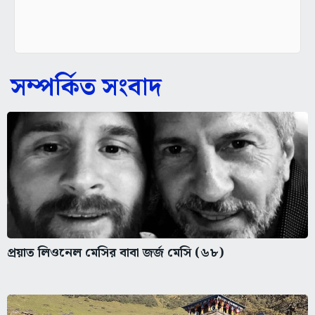
সম্পর্কিত সংবাদ
প্রয়াত লিওনেল মেসির বাবা জর্জ মেসি (৬৮)