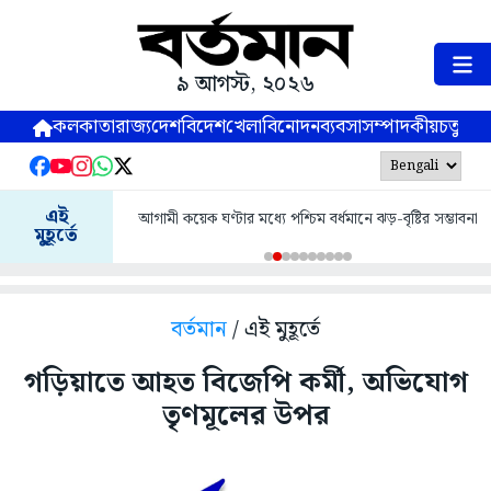
৯ আগস্ট, ২০২৬
কলকাতা
রাজ্য
দেশ
বিদেশ
খেলা
বিনোদন
ব্যবসা
সম্পাদকীয়
চতুষ্পর্ণ
এই
আগামী কয়েক ঘণ্টার মধ্যে পশ্চিম বর্ধমানে ঝড়-বৃষ্টির সম্ভাবনা
মুহূর্তে
বর্তমান
/ এই মুহূর্তে
গড়িয়াতে আহত বিজেপি কর্মী, অভিযোগ
তৃণমূলের উপর