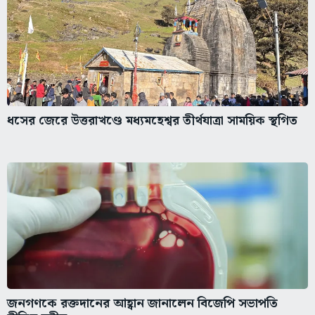
ধসের জেরে উত্তরাখণ্ডে মধ্যমহেশ্বর তীর্থযাত্রা সাময়িক স্থগিত
জনগণকে রক্তদানের আহ্বান জানালেন বিজেপি সভাপতি