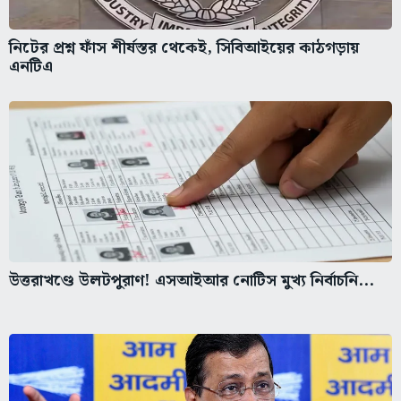
নিটের প্রশ্ন ফাঁস শীর্ষস্তর থেকেই, সিবিআইয়ের কাঠগড়ায়
এনটিএ
উত্তরাখণ্ডে উলটপুরাণ! এসআইআর নোটিস মুখ্য নির্বাচনি...