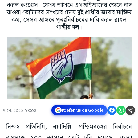
করল কংগ্রেস। যেসব আসনে এসআইআরের জেরে বাদ
যাওয়া ভোটারের সংখ্যার চেয়ে দুই প্রার্থীর জয়ের মার্জিন
কম, সেসব আসনে পুনঃনির্বাচনের দাবি করল রাহুল
গান্ধীর দল।
৭ মে, ২০২৬ ১৪:০৫
Prefer us on Google
নিজস্ব প্রতিনিধি, নয়াদিল্লি: পশ্চিমবঙ্গের নির্বাচনে