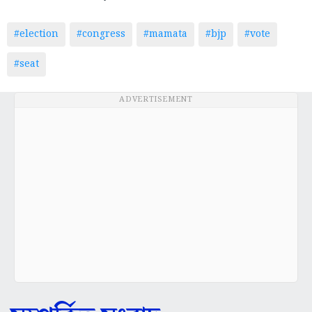
#election
#congress
#mamata
#bjp
#vote
#seat
ADVERTISEMENT