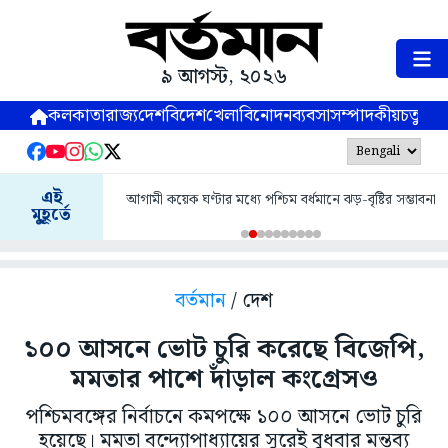
৯ আগস্ট, ২০২৬
কলকাতা
রাজ্য
দেশ
বিদেশ
খেলা
বিনোদন
ব্যবসা
সম্পাদকীয়
চতুষ্পর্ণ
এই
আগামী কয়েক ঘণ্টার মধ্যে পশ্চিম বর্ধমানে ঝড়-বৃষ্টির সম্ভাবনা
মুহূর্তে
বর্তমান
/ দেশ
১০০ আসনে ভোট চুরি করেছে বিজেপি,
মমতার পাশে দাঁড়াল কংগ্রেসও
পশ্চিমবঙ্গের নির্বাচনে কমপক্ষে ১০০ আসনে ভোট চুরি
হয়েছে। মমতা বন্দ্যোপাধ্যায়ের সুরেই বুধবার মন্তব্য