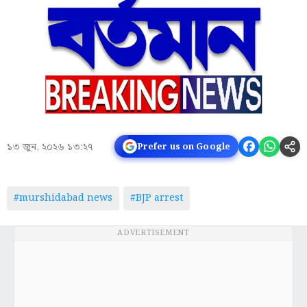
১৩ জুন, ২০২৬ ১৩:২৭
Prefer us on Google
#murshidabad news
#BJP arrest
ADVERTISEMENT