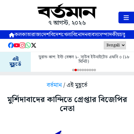
৭ আগস্ট, ২০২৬
কলকাতা
রাজ্য
দেশ
বিদেশ
খেলা
বিনোদন
ব্যবসা
সম্পাদকীয়
চতুষ্পর্ণ
ডুরান্ড কাপ: ইস্ট বেঙ্গল ১- সাউথ ইউনাইটেড এফসি ০ (১৮
এই
মিনিট)
মুহূর্তে
বর্তমান
/ এই মুহূর্তে
মুর্শিদাবাদের কান্দিতে গ্রেপ্তার বিজেপির
নেতা