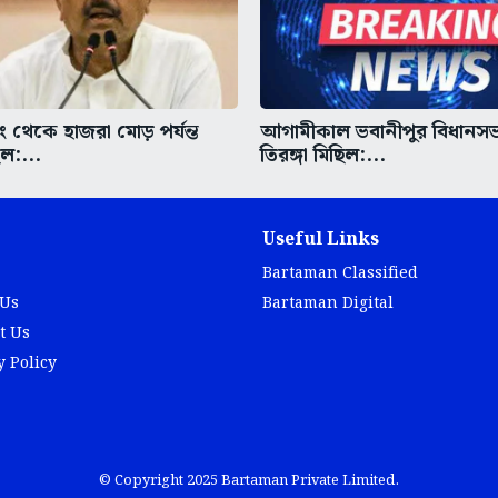
ডিং থেকে হাজরা মোড় পর্যন্ত
আগামীকাল ভবানীপুর বিধানস
িল:...
তিরঙ্গা মিছিল:...
Useful Links
Bartaman Classified
 Us
Bartaman Digital
t Us
y Policy
© Copyright 2025 Bartaman Private Limited.