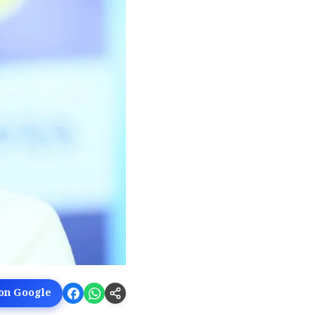
 on Google