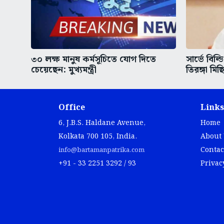
৩০ লক্ষ মানুষ কর্মসূচিতে যোগ দিতে
সার্ভে বিল্
চেয়েছেন: মুখ্যমন্ত্রী
তিরঙ্গা মিছ
Office
Links
6, J.B.S. Haldane Avenue,
Home
Kolkata 700 105, India.
About
Contac
info@bartamanpatrika.com
+91 - 33 2251 3292 / 93
Privac