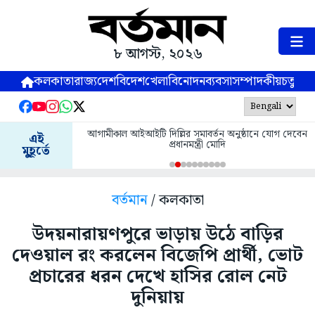
৮ আগস্ট, ২০২৬
কলকাতা
রাজ্য
দেশ
বিদেশ
খেলা
বিনোদন
ব্যবসা
সম্পাদকীয়
চতুষ্পর্ণ
আগামীকাল আইআইটি দিল্লির সমাবর্তন অনুষ্ঠানে যোগ দেবেন
এই
প্রধানমন্ত্রী মোদি
মুহূর্তে
বর্তমান
/ কলকাতা
উদয়নারায়ণপুরে ভাড়ায় উঠে বাড়ির
দেওয়াল রং করলেন বিজেপি প্রার্থী, ভোট
প্রচারের ধরন দেখে হাসির রোল নেট
দুনিয়ায়