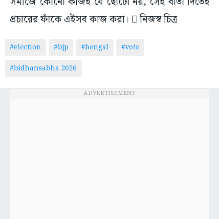
সমাজে কোনো কাজই যে ছোটো নয়, সেই বার্তা দিতেই
প্রচারের ফাঁকে এইসব কাজ করা।  নিজস্ব চিত্র
#election
#bjp
#bengal
#vote
#bidhansabha 2026
ADVERTISEMENT