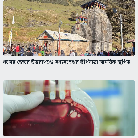
ধসের জেরে উত্তরাখণ্ডে মধ্যমহেশ্বর তীর্থযাত্রা সাময়িক স্থগিত