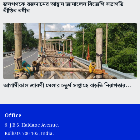
জনগণকে রক্তদানের আহ্বান জানালেন বিজেপি সভাপতি
নীতিন নবীন
আগামীকাল শ্রাবণী মেলার চতুর্থ সপ্তাহে বাড়তি নিরাপত্তার...
Office
6, J.B.S. Haldane Avenue,
Kolkata 700 105, India.