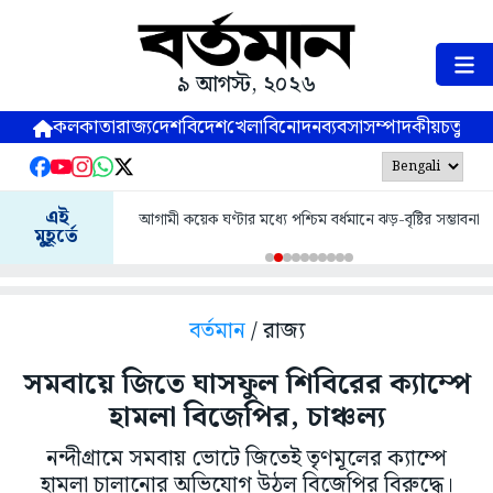
৯ আগস্ট, ২০২৬
কলকাতা
রাজ্য
দেশ
বিদেশ
খেলা
বিনোদন
ব্যবসা
সম্পাদকীয়
চতুষ্পর্ণ
এই
আগামী কয়েক ঘণ্টার মধ্যে পশ্চিম বর্ধমানে ঝড়-বৃষ্টির সম্ভাবনা
মুহূর্তে
বর্তমান
/ রাজ্য
সমবায়ে জিতে ঘাসফুল শিবিরের ক্যাম্পে
হামলা বিজেপির, চাঞ্চল্য
নন্দীগ্রামে সমবায় ভোটে জিতেই তৃণমূলের ক্যাম্পে
হামলা চালানোর অভিযোগ উঠল বিজেপির বিরুদ্ধে।