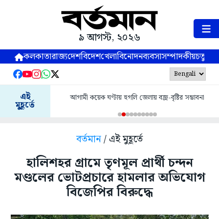
৯ আগস্ট, ২০২৬
কলকাতা
রাজ্য
দেশ
বিদেশ
খেলা
বিনোদন
ব্যবসা
সম্পাদকীয়
চতুষ্পর্ণ
এই
আগামী কয়েক ঘণ্টায় হুগলি জেলায় বজ্র-বৃষ্টির সম্ভাবনা
মুহূর্তে
বর্তমান
/ এই মুহূর্তে
হালিশহর গ্রামে তৃণমূল প্রার্থী চন্দন
মণ্ডলের ভোটপ্রচারে হামলার অভিযোগ
বিজেপির বিরুদ্ধে