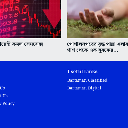
য়েন্ট কমল সেনসেক্স
গোপালনগরের বৃদ্ধ পাল্লা এলাকা
পাশ থেকে এক যুবকের...
Useful Links
Bartaman Classified
 Us
Bartaman Digital
t Us
y Policy