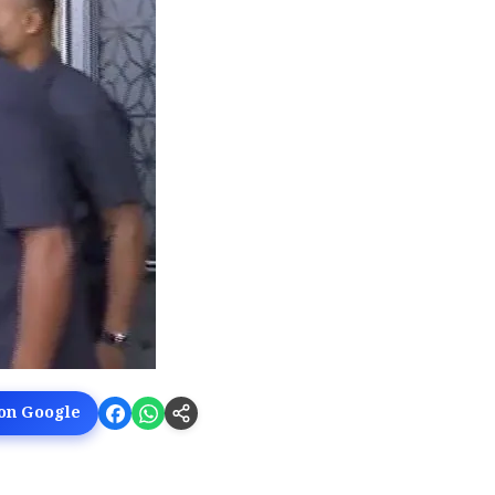
 on Google