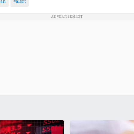
man
#alert
ADVERTISEMENT