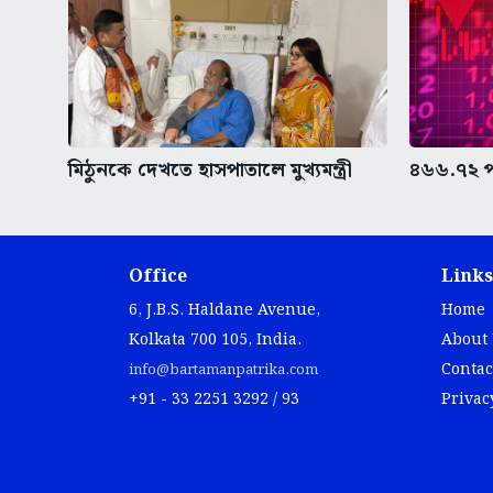
মিঠুনকে দেখতে হাসপাতালে মুখ্যমন্ত্রী
৪৬৬.৭২ প
Office
Links
6, J.B.S. Haldane Avenue,
Home
Kolkata 700 105, India.
About
Contac
info@bartamanpatrika.com
+91 - 33 2251 3292 / 93
Privac