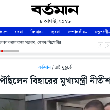
৮ আগস্ট, ২০২৬
িদেশ
খেলা
বিনোদন
ব্যবসা
সম্পাদকীয়
চতুষ্পর্ণী
্রকাশ করবে রাজ্য সরকার, ঘোষণা শিল্পমন্ত্রীর
বর্তমান
/ এই মুহূর্তে
 পৌঁছলেন বিহারের মুখ্যমন্ত্রী নীতী