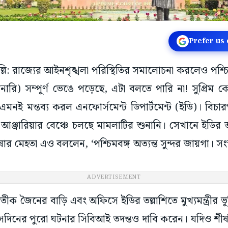
Prefer us
দিল্লি: রাজ্যের আইনশৃঙ্খলা পরিস্থিতির সমালোচনা করলেও পশ্
ারি) সম্পূর্ণ ভেঙে পড়েছে, এটা বলতে পারি না! সুপ্রিম 
এমনই মন্তব্য করল এনফোর্সমেন্ট ডিপার্টমেন্ট (ইডি)। বিচারপত
আঞ্জারিয়ার বেঞ্চে চলছে মামলাটির শুনানি। সেখানে ইডির আ
র মেহতা এও বললেন, ‘পশ্চিমবঙ্গ অত্যন্ত সুন্দর জায়গা। সংস
ADVERTISEMENT
রতীক জৈনের বাড়ি এবং অফিসে ইডির তল্লাশিতে মুখ্যমন্ত্রীর 
েদিনের পুরো ঘটনার সিবিআই তদন্তও দাবি করেন। যদিও শীর