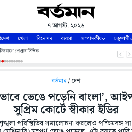
৭ আগস্ট, ২০২৬
িদেশ
খেলা
বিনোদন
ব্যবসা
সম্পাদকীয়
চতুষ্পর্ণী
ভিযোগে গ্রেপ্তার সিভিক
বর্তমান
/ দেশ
কভাবে ভেঙে পড়েনি বাংলা’, আইপ
সুপ্রিম কোর্টে স্বীকার ইডির
ৃঙ্খলা পরিস্থিতির সমালোচনা করলেও পশ্চিমবঙ্গ স
মেশিনারি) সম্পূর্ণ ভেঙে পড়েছে, এটা বলতে পারি না