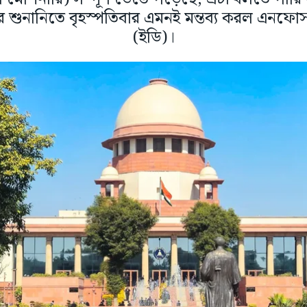
শুনানিতে বৃহস্পতিবার এমনই মন্তব্য করল এনফোর্সমে
(ইডি)।