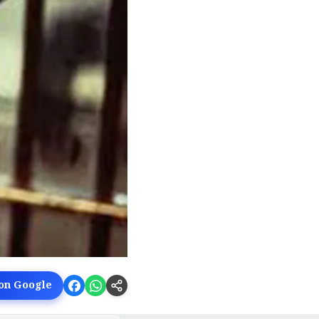
 on Google