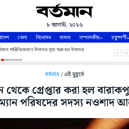
৮ আগস্ট, ২০২৬
িদেশ
খেলা
বিনোদন
ব্যবসা
সম্পাদকীয়
চতুষ্পর্ণী
াণ দিবসে শান্তিনিকেতনে উপাসনা গৃহে শুরু হল উপাসনা
বর্তমান
/ এই মুহূর্তে
শন থেকে গ্রেপ্তার করা হল বারা
রম্যান পরিষদের সদস্য নওশাদ