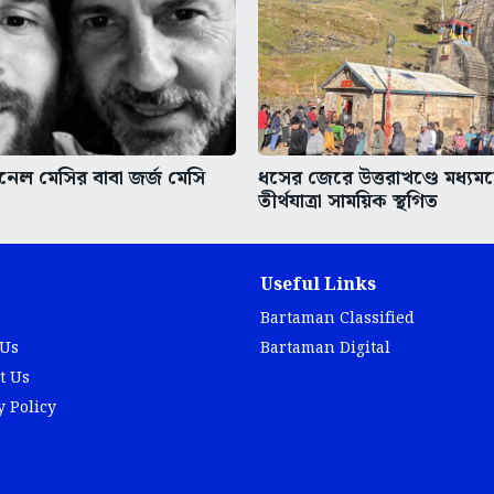
ওনেল মেসির বাবা জর্জ মেসি
ধসের জেরে উত্তরাখণ্ডে মধ্যমহ
তীর্থযাত্রা সাময়িক স্থগিত
Useful Links
Bartaman Classified
 Us
Bartaman Digital
t Us
y Policy