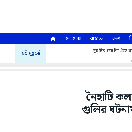
কলকাতা
রাজ্য
দেশ
ব
দুই দিন ধরে নিখোঁজ থা
এই মুহূর্তে
নৈহাটি কল্
গুলির ঘটনা