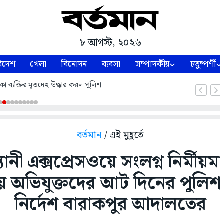
৮ আগস্ট, ২০২৬
িদেশ
খেলা
বিনোদন
ব্যবসা
সম্পাদকীয়
চতুষ্পর্ণী
কা ব্যক্তির মৃতদেহ উদ্ধার করল পুলিশ
বর্তমান
/ এই মুহূর্তে
যানী এক্সপ্রেসওয়ে সংলগ্ন নির্মী
য় অভিযুক্তদের আট দিনের পুল
নির্দেশ বারাকপুর আদালতের