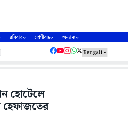
রবিবার
শ্রেণীবদ্ধ
অন্যান্য
য়মান হোটেলে
িশ হেফাজতের