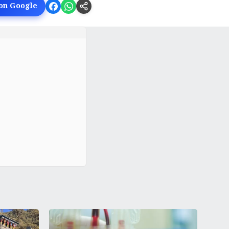
 on Google