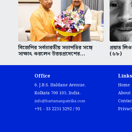
বিজেপির সর্বভারতীয় সভাপতির সঙ্গে
প্রয়াত লি
সাক্ষাৎ করলেন উত্তরপ্রদেশের...
(৬৮)
Office
Links
6, J.B.S. Haldane Avenue,
Home
Kolkata 700 105, India.
About
Contac
info@bartamanpatrika.com
+91 - 33 2251 3292 / 93
Privac