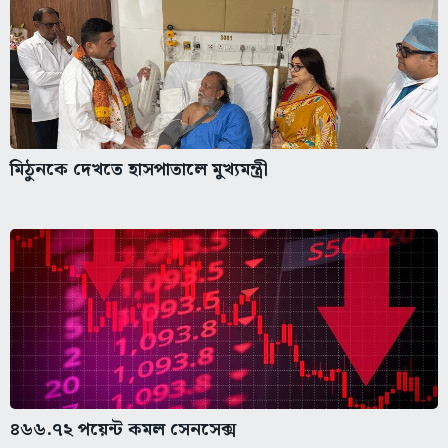
মিঠুনকে দেখতে হাসপাতালে মুখ্যমন্ত্রী
৪৬৬.৭২ পয়েন্ট কমল সেনসেক্স