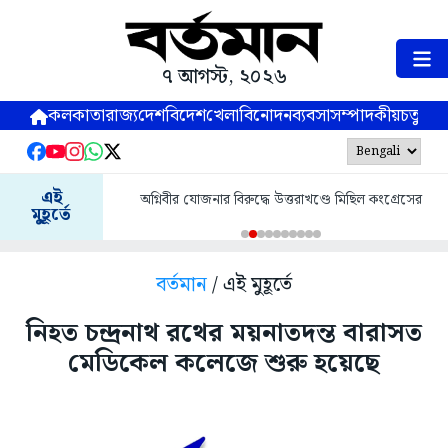
৭ আগস্ট, ২০২৬
কলকাতা
রাজ্য
দেশ
বিদেশ
খেলা
বিনোদন
ব্যবসা
সম্পাদকীয়
চতুষ্পর্ণ
এই
অগ্নিবীর যোজনার বিরুদ্ধে উত্তরাখণ্ডে মিছিল কংগ্রেসের
মুহূর্তে
বর্তমান
/ এই মুহূর্তে
নিহত চন্দ্রনাথ রথের ময়নাতদন্ত বারাসত
মেডিকেল কলেজে শুরু হয়েছে