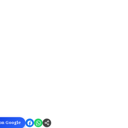
 on Google