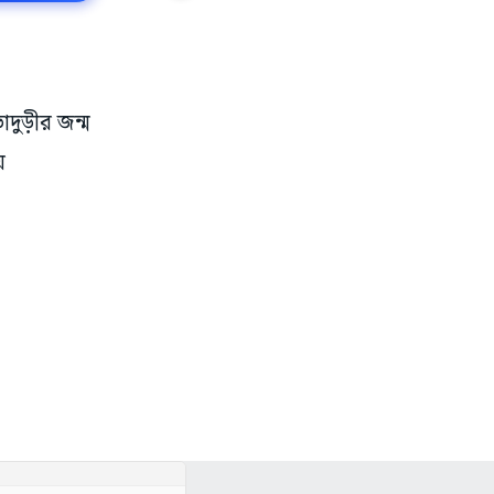
দুড়ীর জন্ম
়