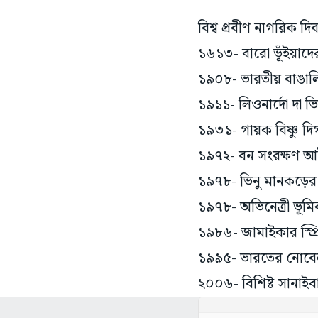
বিশ্ব প্রবীণ নাগরিক দি
১৬১৩- বারো ভূঁইয়াদের
১৯০৮- ভারতীয় বাঙালি
১৯১১- লিওনার্দো দা ভি
১৯৩১- গায়ক বিষ্ণু দিগ
১৯৭২- বন সংরক্ষণ আই
১৯৭৮- ভিনু মানকড়ের ম
১৯৭৮- অভিনেত্রী ভূমি
১৯৮৬- জামাইকার স্প্রি
১৯৯৫- ভারতের নোবেলজয়ী
২০০৬- বিশিষ্ট সানাইবাদ