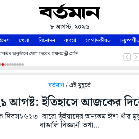
৮ আগস্ট, ২০২৬
িদেশ
খেলা
বিনোদন
ব্যবসা
সম্পাদকীয়
চতুষ্পর্ণী
্তন অনুষ্ঠানে যোগ দেবেন প্রধানমন্ত্রী মোদি
বর্তমান
/ এই মুহূর্তে
১ আগষ্ট: ইতিহাসে আজকের দি
রিক দিবস১৬১৩- বারো ভূঁইয়াদের অন্যতম ঈশা খাঁর মৃ
বাঙালি বিজ্ঞানী তথা...