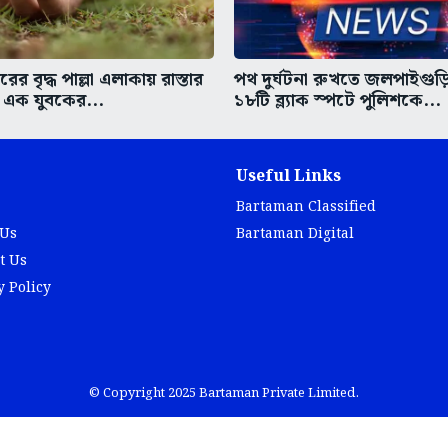
 বৃদ্ধ পাল্লা এলাকায় রাস্তার
পথ দুর্ঘটনা রুখতে জলপাইগু
 এক যুবকের...
১৮টি ব্ল্যাক স্পটে পুলিশকে...
Useful Links
Bartaman Classified
 Us
Bartaman Digital
t Us
y Policy
© Copyright 2025 Bartaman Private Limited.