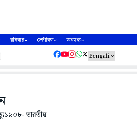
রবিবার
শ্রেণীবদ্ধ
অন্যান্য
নে
ত্যু১৯০৮- ভারতীয়