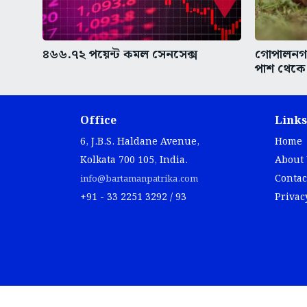
৪৬৬.৭২ পয়েন্ট কমল সেনসেক্স
গোপালনগরের
পাশ থেকে
Office
Links
6, J.B.S. Haldane Avenue,
Home
Kolkata 700 105, India.
About
Contac
info@bartamanpatrika.com
+91 - 33 2251 3292 / 93
Privac