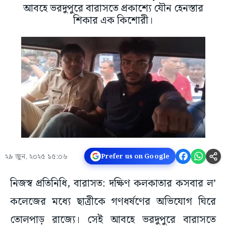
আবহে ভরদুপুরে বারাসতে প্রকাশ্যে যৌন হেনস্তার
শিকার এক কিশোরী।
২৯ জুন, ২০২৫ ১৫:০৬
Prefer us on Google
নিজস্ব প্রতিনিধি, বারাসত: দক্ষিণ কলকাতার কসবার ল’
কলেজের মধ্যে ছাত্রীকে গণধর্ষণের অভিযোগ ঘিরে
তোলপাড় রাজ্যে। সেই আবহে ভরদুপুরে বারাসতে