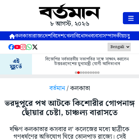
৮ আগস্ট, ২০২৬
কলকাতা
রাজ্য
দেশ
বিদেশ
খেলা
বিনোদন
ব্যবসা
সম্পাদকীয়
চতুষ্পর্ণ
বিজেপির সর্বভারতীয় সভাপতির সঙ্গে সাক্ষাৎ করলেন
এই
উত্তরপ্রদেশের মুখ্যমন্ত্রী যোগী আদিত্যনাথ
মুহূর্তে
বর্তমান
/ কলকাতা
ভরদুপুরে পথ আটকে কিশোরীর গোপনাঙ্গ
ছোঁয়ার চেষ্টা, চাঞ্চল্য বারাসতে
দক্ষিণ কলকাতার কসবার ল’ কলেজের মধ্যে ছাত্রীকে
গণধর্ষণের অভিযোগ ঘিরে তোলপাড় রাজ্যে। সেই