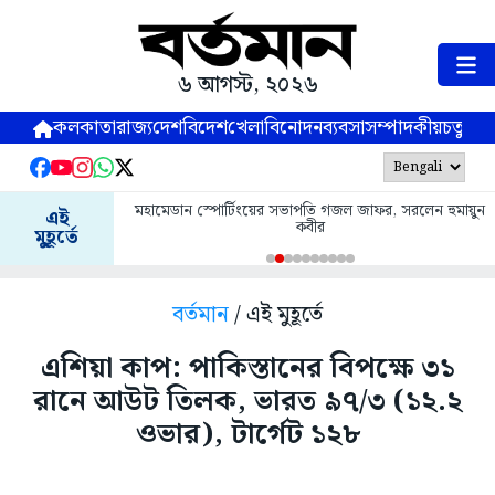
৬ আগস্ট, ২০২৬
কলকাতা
রাজ্য
দেশ
বিদেশ
খেলা
বিনোদন
ব্যবসা
সম্পাদকীয়
চতুষ্পর্ণ
মহামেডান স্পোর্টিংয়ের সভাপতি গজল জাফর, সরলেন হুমায়ুন
এই
কবীর
মুহূর্তে
বর্তমান
/ এই মুহূর্তে
এশিয়া কাপ: পাকিস্তানের বিপক্ষে ৩১
রানে আউট তিলক, ভারত ৯৭/৩ (১২.২
ওভার), টার্গেট ১২৮