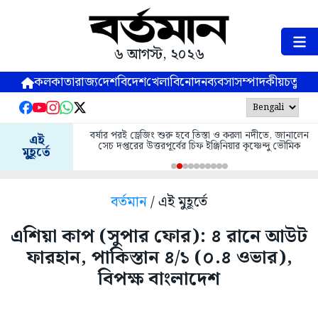
৬ আগস্ট, ২০২৬
কলকাতা
রাজ্য
দেশ
বিদেশ
খেলা
বিনোদন
ব্যবসা
সম্পাদকীয়
চতুষ্পর্ণ
বর্ষার পরই ড্রেজিং শুরু হবে তিস্তা ও করলা নদীতে, জানালেন
এই
সেচ দপ্তরের উত্তরপূর্বের চিফ ইঞ্জিনিয়ার কৃষ্ণেন্দু ভৌমিক
মুহূর্তে
বর্তমান
/ এই মুহূর্তে
এশিয়া কাপ (সুপার ফোর): ৪ রানে আউট
ফারহান, পাকিস্তান ৪/১ (০.৪ ওভার),
বিপক্ষ বাংলাদেশ