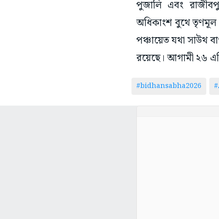
পুজালি এবং রাজীবপুর
অধিকাংশ বুথে তৃণমূল
পঞ্চায়েত যথা সাউথ বা
রয়েছে। আগামী ২৬ এপ্র
#bidhansabha2026
#