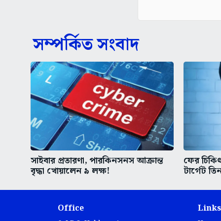
সম্পর্কিত সংবাদ
সাইবার প্রতারণা, পারকিনসনস আক্রান্ত
ফের চিকিৎস
বৃদ্ধা খোয়ালেন ৯ লক্ষ!
টার্গেট তিন
Office
Links