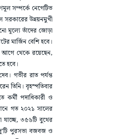
মূল সম্পর্কে নেগেটিভ
সে সরকারের উন্নয়নমুখী
ো মূল্যে তাঁদের জোড়া
ের মার্জিন বেশি হবে।
কে আগে থেকে রয়েছেন,
লতে হবে।
েব। গভীর রাত পর্যন্ত
রেন তিনি। বৃহস্পতিবার
ে কর্মী পদাধিকারী ও
সেখানে গত ২০২১ সালের
 যাচ্ছে, ৩৫৬টি বুথের
দু’টি পুরসভা বজবজ ও