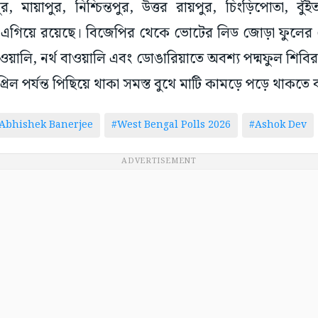
, মায়াপুর, নিশ্চিন্তপুর, উত্তর রায়পুর, চিংড়িপোতা, বু
 এগিয়ে রয়েছে। বিজেপির থেকে ভোটের লিড জোড়া ফুলের বে
ওয়ালি, নর্থ বাওয়ালি এবং ডোঙারিয়াতে অবশ্য পদ্মফুল শিব
িল পর্যন্ত পিছিয়ে থাকা সমস্ত বুথে মাটি কামড়ে পড়ে থাকত
Abhishek Banerjee
#West Bengal Polls 2026
#Ashok Dev
ADVERTISEMENT