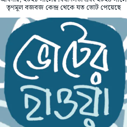
তৃণমূল বজবজ কেন্দ্র থেকে যত ভোট পেয়েছে