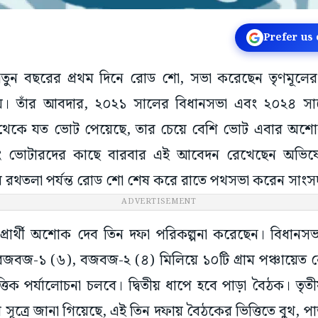
Prefer us
তুন বছরের প্রথম দিনে রোড শো, সভা করেছেন তৃণমূলে
্যায়। তাঁর আবদার, ২০২১ সালের বিধানসভা এবং ২০২৪ সাল
র থেকে যত ভোট পেয়েছে, তার চেয়ে বেশি ভোট এবার অশে
এবং ভোটারদের কাছে বারবার এই আবেদন রেখেছেন অভি
 রথতলা পর্যন্ত রোড শো শেষ করে রাতে পথসভা করেন সাং
ADVERTISEMENT
 প্রার্থী অশোক দেব তিন দফা পরিকল্পনা করেছেন। বিধানস
বজ-১ (৬), বজবজ-২ (৪) মিলিয়ে ১০টি গ্রাম পঞ্চায়েত নেতৃ
্তিক পর্যালোচনা চলবে। দ্বিতীয় ধাপে হবে পাড়া বৈঠক। তৃ
 সূত্রে জানা গিয়েছে, এই তিন দফায় বৈঠকের ভিত্তিতে বুথ, প