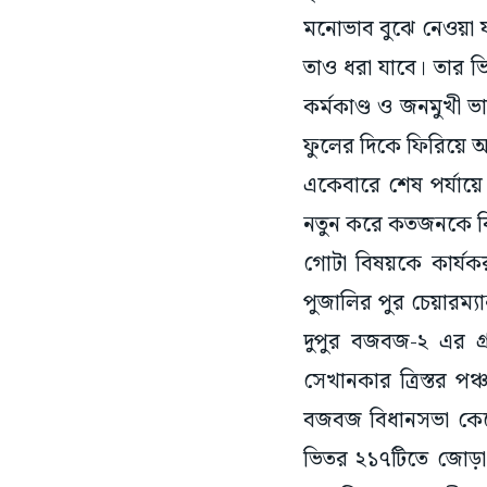
মনোভাব বুঝে নেওয়া 
তাও ধরা যাবে। তার ভি
কর্মকাণ্ড ও জনমুখী ভ
ফুলের দিকে ফিরিয়ে আ
একেবারে শেষ পর্যায়
নতুন করে কতজনকে বির
গোটা বিষয়কে কার্যক
পুজালির পুর চেয়ারম্য
দুপুর বজবজ-২ এর গ্
সেখানকার ত্রিস্তর প
বজবজ বিধানসভা কেন্দ
ভিতর ২১৭টিতে জোড়া