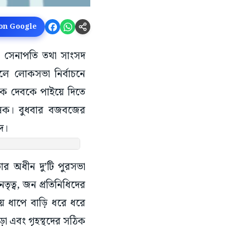
 on Google
র সেনাপতি তথা সাংসদ
ে লোকসভা নির্বাচনে
াক দেবকে পাইয়ে দিতে
ষেক। বুধবার বজবজের
সদ।
ভার অধীন দু’টি পুরসভা
ত্ব, জন প্রতিনিধিদের
তীয় ধাপে বাড়ি ধরে ধরে
াড়া এবং গৃহস্থদের সঠিক