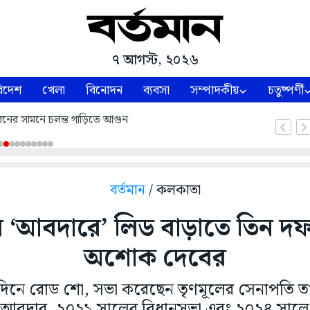
৭ আগস্ট, ২০২৬
িদেশ
খেলা
বিনোদন
ব্যবসা
সম্পাদকীয়
চতুষ্পর্ণী
নের সামনে চলন্ত গাড়িতে আগুন
বর্তমান
/ কলকাতা
‘আবদারে’ লিড বাড়াতে তিন দফা
অশোক দেবের
ম দিনে রোড শো, সভা করেছেন তৃণমূলের সেনাপতি 
তাঁর আবদার, ২০২১ সালের বিধানসভা এবং ২০২৪ সালে