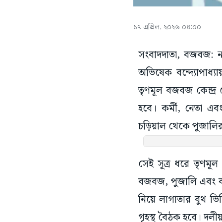
১৭ এপ্রিল, ২০২৬ ০৪:০০
সংবাদদাতা, বজবজ: ন
অভিষেক বন্দ্যোপাধ
তৃণমূল বজবজ কেন্দ্
হবে। কর্মী, নেতা 
চড়িয়াল থেকে পুজালির
সেই সূত্র ধরে তৃণমূল
বজবজ, পুজালি এবং বজ
নিয়ে লাগাতার বুথ ভিত
গৃহস্থ বৈঠক হবে। দলীয়