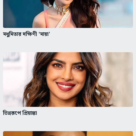
মধুমিতার দক্ষিণী ‘মায়া’
ভিন্নরূপে প্রিয়াঙ্কা