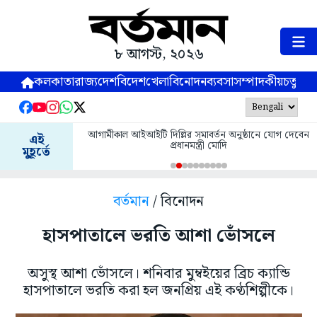
৮ আগস্ট, ২০২৬
কলকাতা
রাজ্য
দেশ
বিদেশ
খেলা
বিনোদন
ব্যবসা
সম্পাদকীয়
চতুষ্পর্ণ
আগামীকাল আইআইটি দিল্লির সমাবর্তন অনুষ্ঠানে যোগ দেবেন
এই
প্রধানমন্ত্রী মোদি
মুহূর্তে
বর্তমান
/ বিনোদন
হাসপাতালে ভরতি আশা ভোঁসলে
অসুস্থ আশা ভোঁসলে। শনিবার মুম্বইয়ের ব্রিচ ক্যান্ডি
হাসপাতালে ভরতি করা হল জনপ্রিয় এই কণ্ঠশিল্পীকে।