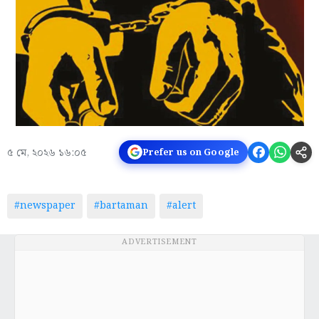
৫ মে, ২০২৬ ১৬:০৫
Prefer us on Google
#newspaper
#bartaman
#alert
ADVERTISEMENT