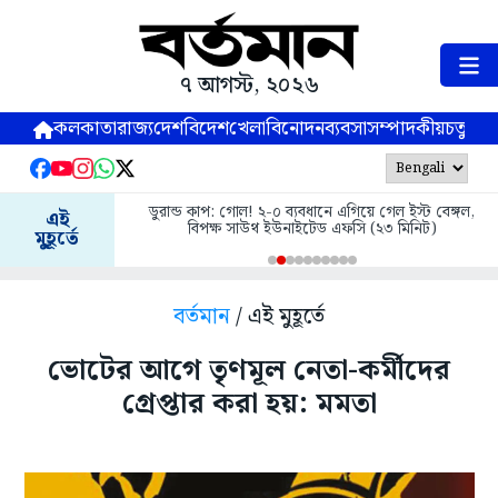
৭ আগস্ট, ২০২৬
কলকাতা
রাজ্য
দেশ
বিদেশ
খেলা
বিনোদন
ব্যবসা
সম্পাদকীয়
চতুষ্পর্ণ
ডুরান্ড কাপ: গোল! ২-০ ব্যবধানে এগিয়ে গেল ইস্ট বেঙ্গল,
এই
বিপক্ষ সাউথ ইউনাইটেড এফসি (২৩ মিনিট)
মুহূর্তে
বর্তমান
/ এই মুহূর্তে
ভোটের আগে তৃণমূল নেতা-কর্মীদের
গ্রেপ্তার করা হয়: মমতা