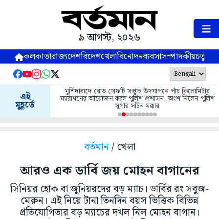
৯ আগস্ট, ২০২৬
কলকাতা
রাজ্য
দেশ
বিদেশ
খেলা
বিনোদন
ব্যবসা
সম্পাদকীয়
চতুষ্পর্ণ
মুর্শিদাবাদে রোড সেফটি সপ্তাহ উদযাপনে পাঁচ কিলোমিটার
এই
ম্যারাথনের আয়োজন করল পুলিশ প্রশাসন, অংশ নিলেন পুলিশ
মুহূর্তে
সুপার সচিন মক্কার
বর্তমান
/ খেলা
আরও এক ডার্বি জয় মোহন বাগানের
সিনিয়র হোক বা জুনিয়রদের বড় ম্যাচ। ডার্বির রং সবুজ-
মেরুন। এই নিয়ে টানা তিনদিন বয়স ভিত্তিক বিভিন্ন
প্রতিযোগিতার বড় ম্যাচের দখল নিল মোহন বাগান।