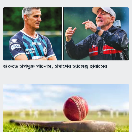
শুরুতে চাপমুক্ত পানোস, প্রমাণের চ্যালেঞ্জ হাবাসের