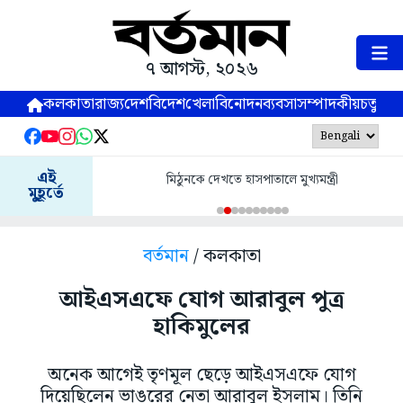
৭ আগস্ট, ২০২৬
কলকাতা
রাজ্য
দেশ
বিদেশ
খেলা
বিনোদন
ব্যবসা
সম্পাদকীয়
চতুষ্পর্ণ
এই
মিঠুনকে দেখতে হাসপাতালে মুখ্যমন্ত্রী
মুহূর্তে
বর্তমান
/ কলকাতা
আইএসএফে যোগ আরাবুল পুত্র
হাকিমুলের
অনেক আগেই তৃণমূল ছেড়ে আইএসএফে যোগ
দিয়েছিলেন ভাঙরের নেতা আরাবুল ইসলাম। তিনি