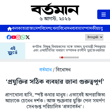
৬ আগস্ট, ২০২৬
কলকাতা
রাজ্য
দেশ
বিদেশ
খেলা
বিনোদন
ব্যবসা
সম্পাদকীয়
চতুষ্পর্ণ
কর্ণাটক: বিক্ষুব্ধ বিধায়কদের সঙ্গে সাক্ষাৎ মুখ্যমন্ত্রী শিবকুমার
এই
এবং এআইসিসির সাধারণ সম্পাদক রণদীপ সুরজেওয়ালার
মুহূর্তে
বর্তমান
/ বিনোদন
‘প্রযুক্তির সঠিক ব্যবহার জানা গুরুত্বপূর্ণ’
প্রাণখোলা হাসি, স্পষ্ট কথার মানুষ। এভাবেই অপরাজিতা
আঢ্যকে চেনেন দর্শক। আজ শুক্রবার মুক্তি পেল সমর্পণ
সেনগুপ্ত পরিচালিত ‘প্রত্যাবর্তন’।