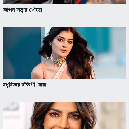
আপন সত্ত্বার খোঁজে
মধুমিতার দক্ষিণী ‘মায়া’