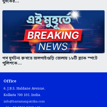
যুবকের...
পথ দুর্ঘটনা রুখতে জলপাইগুড়ি জেলায় ১৮টি ব্ল্যাক স্পটে
পুলিশকে...
Office
6, J.B.S. Haldane Avenue,
Kolkata 700 105, India.
info@bartamanpatrika.com