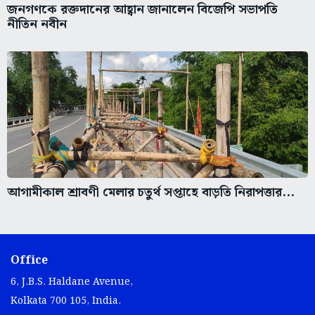
জনগণকে রক্তদানের আহ্বান জানালেন বিজেপি সভাপতি
নীতিন নবীন
আগামীকাল শ্রাবণী মেলার চতুর্থ সপ্তাহে বাড়তি নিরাপত্তার...
Office
6, J.B.S. Haldane Avenue,
Kolkata 700 105, India.