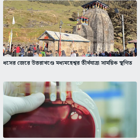
ধসের জেরে উত্তরাখণ্ডে মধ্যমহেশ্বর তীর্থযাত্রা সাময়িক স্থগিত