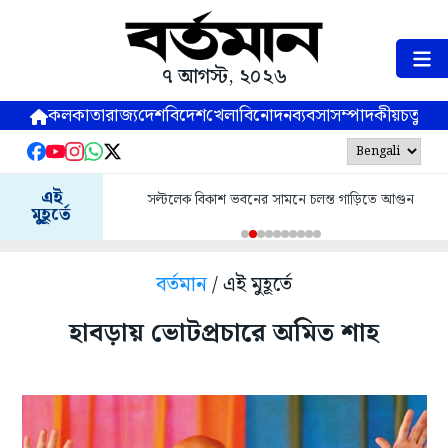
৭ আগস্ট, ২০২৬
কলকাতা
রাজ্য
দেশ
বিদেশ
খেলা
বিনোদন
ব্যবসা
সম্পাদকীয়
চতুষ্পর্ণ
এই
সল্টলেক বিকাশ ভবনের সামনে চলন্ত গাড়িতে আগুন
মুহূর্তে
বর্তমান
/ এই মুহূর্তে
হাবড়ায় ভোটপ্রচারে অমিত শাহ