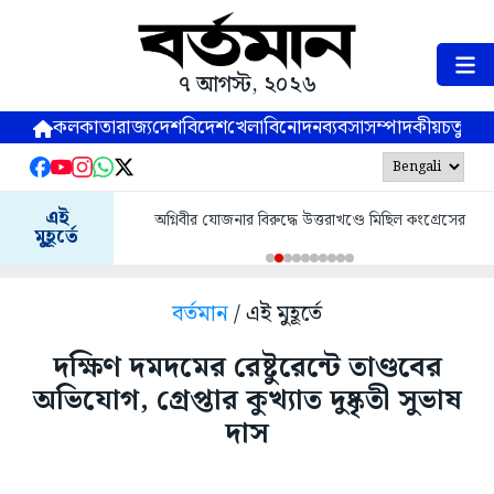
৭ আগস্ট, ২০২৬
কলকাতা
রাজ্য
দেশ
বিদেশ
খেলা
বিনোদন
ব্যবসা
সম্পাদকীয়
চতুষ্পর্ণ
এই
অগ্নিবীর যোজনার বিরুদ্ধে উত্তরাখণ্ডে মিছিল কংগ্রেসের
মুহূর্তে
বর্তমান
/ এই মুহূর্তে
দক্ষিণ দমদমের রেষ্টুরেন্টে তাণ্ডবের
অভিযোগ, গ্রেপ্তার কুখ্যাত দুষ্কৃতী সুভাষ
দাস