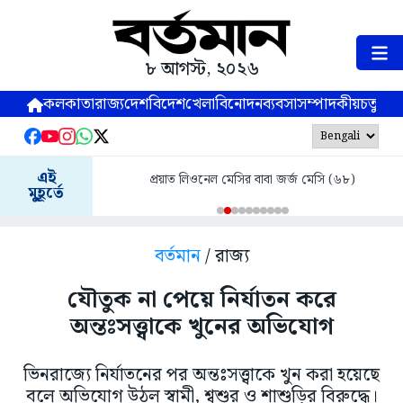
৮ আগস্ট, ২০২৬
কলকাতা
রাজ্য
দেশ
বিদেশ
খেলা
বিনোদন
ব্যবসা
সম্পাদকীয়
চতুষ্পর্ণ
এই
প্রয়াত লিওনেল মেসির বাবা জর্জ মেসি (৬৮)
মুহূর্তে
বর্তমান
/ রাজ্য
যৌতুক না পেয়ে নির্যাতন করে
অন্তঃসত্ত্বাকে খুনের অভিযোগ
ভিনরাজ্যে নির্যাতনের পর অন্তঃসত্ত্বাকে খুন করা হয়েছে
বলে অভিযোগ উঠল স্বামী, শ্বশুর ও শাশুড়ির বিরুদ্ধে।