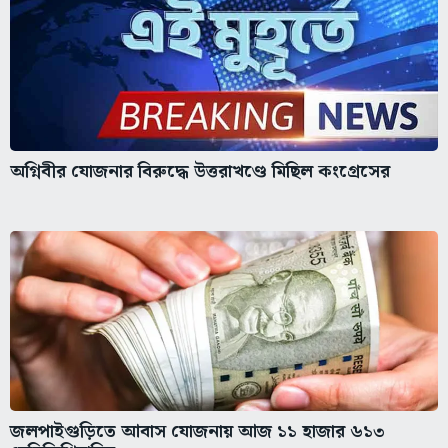
অগ্নিবীর যোজনার বিরুদ্ধে উত্তরাখণ্ডে মিছিল কংগ্রেসের
জলপাইগুড়িতে আবাস যোজনায় আজ ১১ হাজার ৬১৩