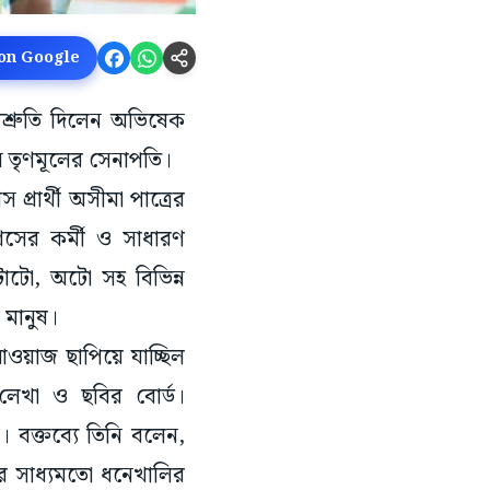
 on Google
িশ্রুতি দিলেন অভিষেক
লেন তৃণমূলের সেনাপতি।
্রার্থী অসীমা পাত্রের
সের কর্মী ও সাধারণ
টোটো, অটো সহ বিভিন্ন
 মানুষ।
আওয়াজ ছাপিয়ে যাচ্ছিল
় লেখা ও ছবির বোর্ড।
 বক্তব্যে তিনি বলেন,
র সাধ্যমতো ধনেখালির