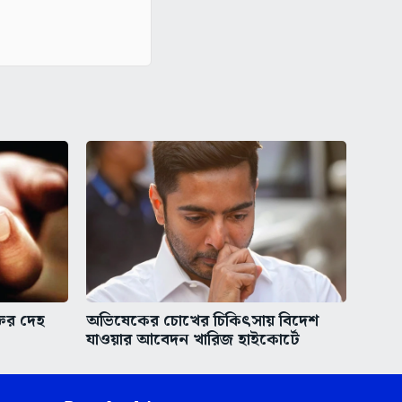
তির দেহ
অভিষেকের চোখের চিকিৎসায় বিদেশ
যাওয়ার আবেদন খারিজ হাইকোর্টে