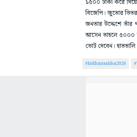
১৫০০ টাকা করে দিয়ে
বিজেপি। জুতোর ভিতর ট
জনতার উদ্দেশে তাঁর 
আসেন তাহলে ৫০০০ চা
ভোট দেবেন। হাততালি আ
#bidhansabha2026
#