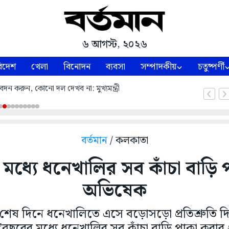
৬ আগস্ট, ২০২৬
িদেশ
খেলা
বিনোদন
ব্যবসা
সম্পাদকীয়
চতুষ্পর্ণী
ন করুন, কোনো দল দেখব না: মুখ্যমন্ত্রী
বর্তমান
/ কলকাতা
 মধ্যে ধনেখালির সব কাঁচা বাড়ি 
অভিষেক
 শেষ দিনে ধনেখালিতে এসে বড়োসড়ো প্রতিশ্রুতি
 দু’বছরের মধ্যে ধনেখালির সব কাঁচা বাড়ি পাকা করার প