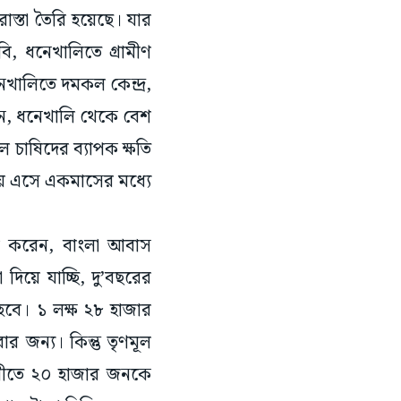
স্তা তৈরি হয়েছে। যার
বি, ধনেখালিতে গ্ৰামীণ
খালিতে দমকল কেন্দ্র,
েন, ধনেখালি থেকে বেশ
চাষিদের ব্যাপক ক্ষতি
ায় এসে একমাসের মধ্যে
েখ করেন, বাংলা আবাস
িয়ে যাচ্ছি, দু’বছরের
 হবে। ১ লক্ষ ২৮ হাজার
ার জন‌্য। কিন্তু তৃণমূল
াথীতে ২০ হাজার জনকে