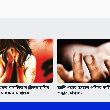
 ফের নাবালিকার শ্লীলতাহানির
আদি গঙ্গায় অজ্ঞাত পরিচয় ব্যক্
 আটক ২ নাবালক
উদ্ধার, চাঞ্চল্য