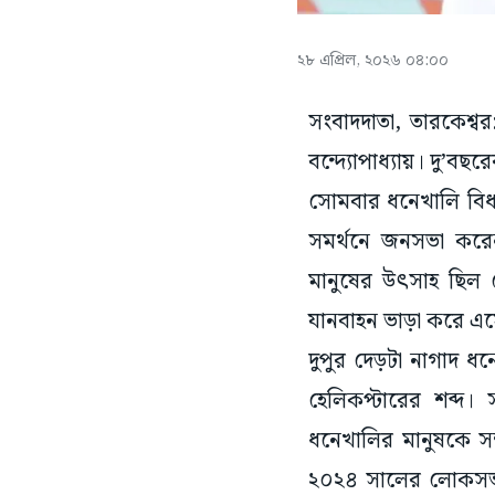
২৮ এপ্রিল, ২০২৬ ০৪:০০
সংবাদদাতা, তারকেশ্ব
বন্দ্যোপাধ্যায়। দু’বছ
সোমবার ধনেখালি বিধান
সমর্থনে জনসভা করে
মানুষের উৎসাহ ছিল চ
যানবাহন ভাড়া করে এস
দুপুর দেড়টা নাগাদ ধন
হেলিকপ্টারের শব্দ। 
ধনেখালির মানুষকে সম
২০২৪ সালের লোকসভা 