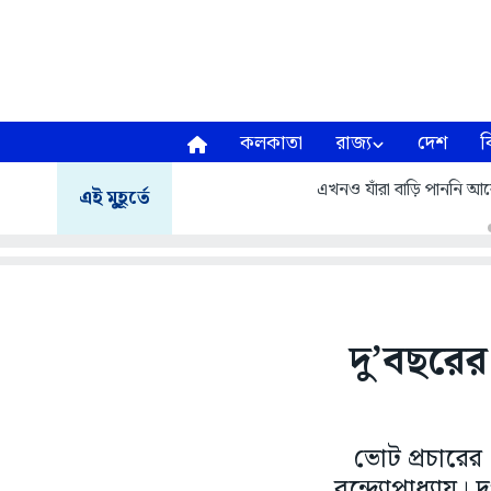
কলকাতা
রাজ্য
দেশ
ব
এখনও যাঁরা বাড়ি পাননি আবেদ
এই মুহূর্তে
দু’বছরের
ভোট প্রচারের
বন্দ্যোপাধ্যায়।