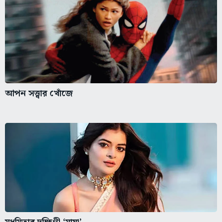
আপন সত্ত্বার খোঁজে