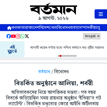
৯ আগস্ট, ২০২৬
কলকাতা
রাজ্য
দেশ
বিদেশ
খেলা
বিনোদন
ব্যবসা
সম্পাদকীয়
চতুষ্পর্ণ
এই
আগামী কয়েক ঘণ্টার মধ্যে পশ্চিম বর্ধমানে ঝড়-বৃষ্টির সম্ভাবনা
মুহূর্তে
বর্তমান
/ বিনোদন
বিতর্কিত অনুষ্ঠানে আলিয়া, শর্বরী
অভিভাবকদের নিয়ে আপত্তিকর মন্তব্য। গত বছর
বিতর্কে জড়িয়েছিল সময় রায়নার অনুষ্ঠান ‘ইন্ডিয়া’স গট
ল্যাটেন্ট’। বিতর্কিত মন্তব্যের জেরে আইনি জটিলতায়