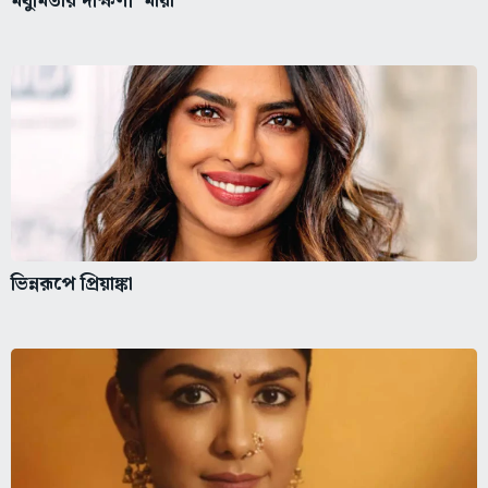
মধুমিতার দক্ষিণী ‘মায়া’
ভিন্নরূপে প্রিয়াঙ্কা