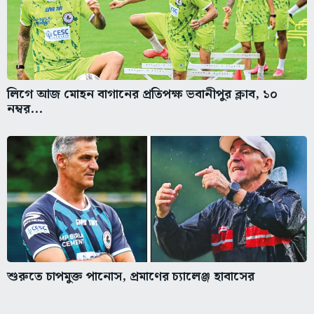
লিগে আজ মোহন বাগানের প্রতিপক্ষ ভবানীপুর ক্লাব, ১০
নম্বর...
শুরুতে চাপমুক্ত পানোস, প্রমাণের চ্যালেঞ্জ হাবাসের