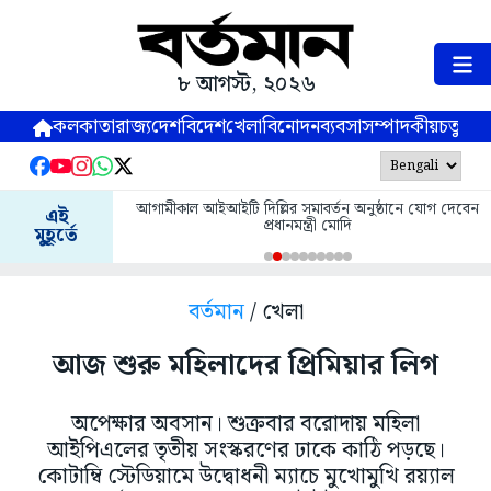
৮ আগস্ট, ২০২৬
কলকাতা
রাজ্য
দেশ
বিদেশ
খেলা
বিনোদন
ব্যবসা
সম্পাদকীয়
চতুষ্পর্ণ
আগামীকাল আইআইটি দিল্লির সমাবর্তন অনুষ্ঠানে যোগ দেবেন
এই
প্রধানমন্ত্রী মোদি
মুহূর্তে
বর্তমান
/ খেলা
আজ শুরু মহিলাদের প্রিমিয়ার লিগ
অপেক্ষার অবসান। শুক্রবার বরোদায় মহিলা
আইপিএলের তৃতীয় সংস্করণের ঢাকে কাঠি পড়ছে।
কোটাম্বি স্টেডিয়ামে উদ্বোধনী ম্যাচে মুখোমুখি র‌য়্যাল