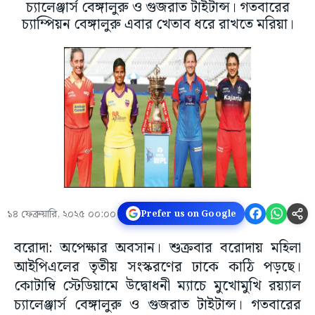
চ্যালেঞ্জার্স বেঙ্গালুরু ও গুজরাত টাইটান্স। গতবারের
চ্যাম্পিয়ন বেঙ্গালুরু এবার খেতাব ধরে রাখতে মরিয়া।
১৪ ফেব্রুয়ারি, ২০২৫ ০০:০০
Prefer us on Google
বরোদা: অপেক্ষার অবসান। শুক্রবার বরোদায় মহিলা
আইপিএলের তৃতীয় সংস্করণের ঢাকে কাঠি পড়ছে।
কোটাম্বি স্টেডিয়ামে উদ্বোধনী ম্যাচে মুখোমুখি র‌য়্যাল
চ্যালেঞ্জার্স বেঙ্গালুরু ও গুজরাত টাইটান্স। গতবারের