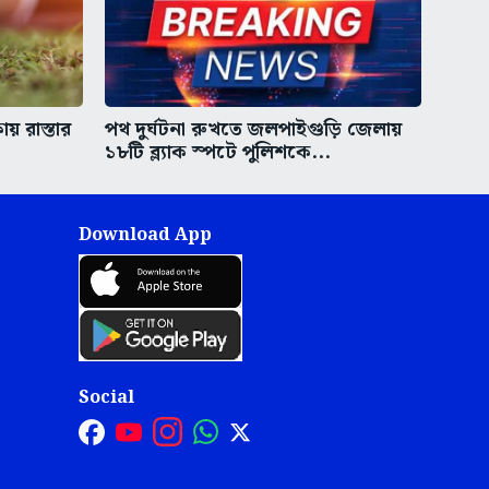
য় রাস্তার
পথ দুর্ঘটনা রুখতে জলপাইগুড়ি জেলায়
১৮টি ব্ল্যাক স্পটে পুলিশকে...
Download App
Social