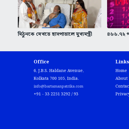
মিঠুনকে দেখতে হাসপাতালে মুখ্যমন্ত্রী
৪৬৬.৭২ প
Office
Links
6, J.B.S. Haldane Avenue,
Home
Kolkata 700 105, India.
About
Contac
info@bartamanpatrika.com
+91 - 33 2251 3292 / 93
Privac