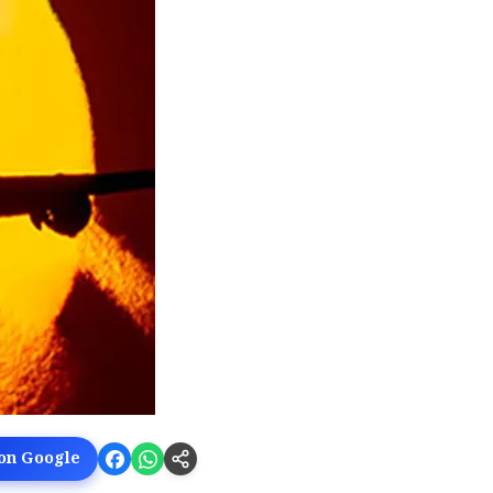
 on Google