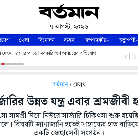
৭ আগস্ট, ২০২৬
িদেশ
খেলা
বিনোদন
ব্যবসা
সম্পাদকীয়
চতুষ্পর্ণী
ন্নপূর্ণা যোজনায় কেন নাম বাদ তা জানাতেই হবে, আন্দোলন শুরুর পথে কংগ্রেস
বর্তমান
/ হেলথ
জারির উন্নত যন্ত্র এবার শ্রমজীব
সা সামগ্রী দিয়ে নিউরোসার্জারি চিকিৎসা শুরু হয়েছি
ালে। বিষয়টি জানাজানি হতেই সাহায্যের হাত বাড়িয়
একটি স্বেচ্ছাসেবী সংগঠন।