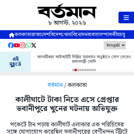
৮ আগস্ট, ২০২৬
কলকাতা
রাজ্য
দেশ
বিদেশ
খেলা
বিনোদন
ব্যবসা
সম্পাদকীয়
চতুষ্পর্ণ
আগামীকাল আইআইটি দিল্লির সমাবর্তন অনুষ্ঠানে যোগ দেবেন
এই
প্রধানমন্ত্রী মোদি
মুহূর্তে
বর্তমান
/ কলকাতা
কালীঘাটে টাকা নিতে এসে গ্রেপ্তার
ভবানীপুরে খুনের ঘটনায় অভিযুক্ত
পকেটে টান পড়ায় কালীঘাট এলাকার এক পরিচিতের
সঙ্গে যোগাযোগ করেছিল ভবানীপুরের বেণীনন্দন স্ট্রিটে