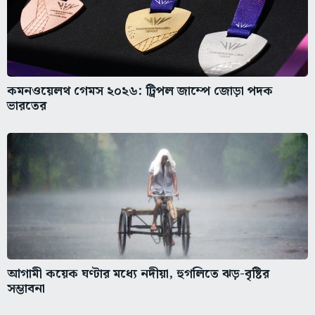
কমনওয়েলথ গেমস ২০২৬: ট্রিপল জাম্পে জোড়া পদক
ভারতের
আগামী কয়েক ঘণ্টার মধ্যে নদীয়া, হুগলিতে ঝড়-বৃষ্টির
সম্ভাবনা