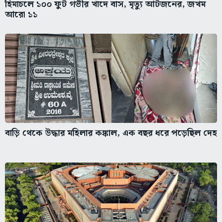
হিমাচলে ১০০ ফুট গভীর খাদে বাস, মৃত্যু আটজনের, জখম
আরো ১১
বাড়ি থেকে উদ্ধার মহিলার কঙ্কাল, এক বছর ধরে পড়েছিল দেহ