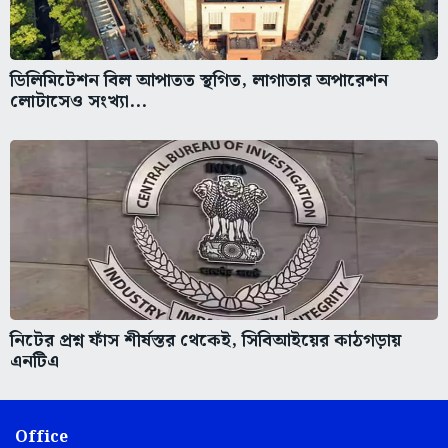
ডিলিমিটেশন বিল আপাতত স্থগিত, লাগাতার অপারেশন
লোটাসেও সংখ্যা...
নিটের প্রশ্ন ফাঁস শীর্ষস্তর থেকেই, সিবিআইয়ের কাঠগড়ায়
এনটিএ
Office