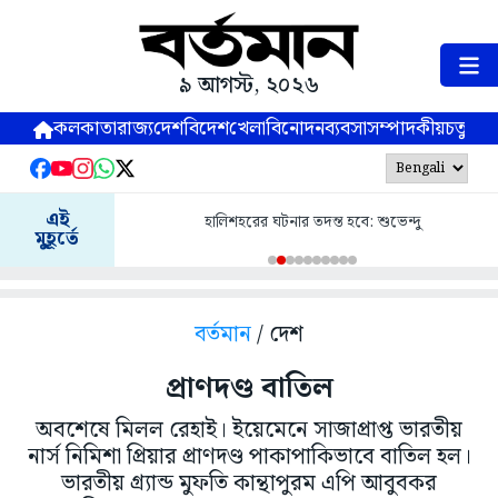
৯ আগস্ট, ২০২৬
কলকাতা
রাজ্য
দেশ
বিদেশ
খেলা
বিনোদন
ব্যবসা
সম্পাদকীয়
চতুষ্পর্ণ
এই
হালিশহরের ঘটনার তদন্ত হবে: শুভেন্দু
মুহূর্তে
বর্তমান
/ দেশ
প্রাণদণ্ড বাতিল
অবশেষে মিলল রেহাই। ইয়েমেনে সাজাপ্রাপ্ত ভারতীয়
নার্স নিমিশা প্রিয়ার প্রাণদণ্ড পাকাপাকিভাবে বাতিল হল।
ভারতীয় গ্র্যান্ড মুফতি কান্থাপুরম এপি আবুবকর